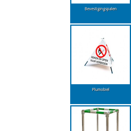
Bevestigingspalen
Plumobiel