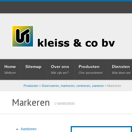
Home
Sitemap
Over ons
Producten
Diensten
Welkom
Wie zijn we?
Ons assortiment
Wat doen we
Producten
»
Doorvoeren, markeren, centreren, saneren
»
Markeren
Markeren
// MARKEREN
Aanboren