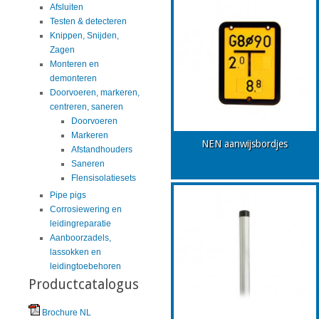
Afsluiten
Testen & detecteren
Knippen, Snijden,
Zagen
Monteren en
demonteren
Doorvoeren, markeren,
centreren, saneren
Doorvoeren
Markeren
NEN aanwijsbordjes
Afstandhouders
Saneren
Flensisolatiesets
Pipe pigs
Corrosiewering en
leidingreparatie
Aanboorzadels,
lassokken en
leidingtoebehoren
Productcatalogus
Brochure NL