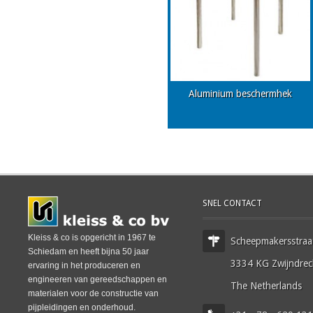
Aluminium beschermhek
SNEL CONTACT
Kleiss & co is opgericht in 1967 te
Scheepmakersstraa
Schiedam en heeft bijna 50 jaar
3334 KG Zwijndrec
ervaring in het produceren en
engineeren van gereedschappen en
The Netherlands
materialen voor de constructie van
pijpleidingen en onderhoud.