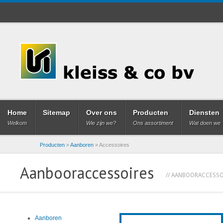
Home
Sitemap
Over ons
Producten
Diensten
Welkom
Wie zijn we?
Ons assortiment
Wat doen we
Producten
»
Aanboren
»
Accessoires
Aanbooraccessoires
// AANBOORACCESSO
Aanboren