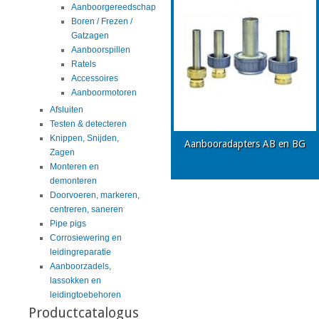
Aanboorgereedschap
Boren / Frezen /
Gatzagen
Aanboorspillen
Ratels
Accessoires
Aanboormotoren
Afsluiten
Testen & detecteren
Knippen, Snijden,
Aanbooradapters AB en BG
Zagen
Monteren en
demonteren
Doorvoeren, markeren,
centreren, saneren
Pipe pigs
Corrosiewering en
leidingreparatie
Aanboorzadels,
lassokken en
leidingtoebehoren
Productcatalogus