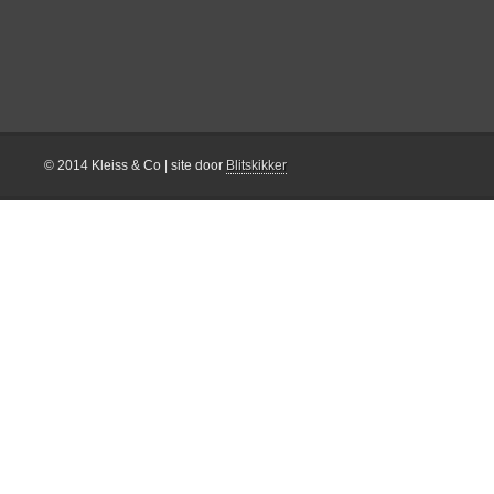
© 2014 Kleiss & Co | site door
Blitskikker