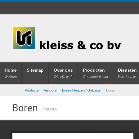
Home
Sitemap
Over ons
Producten
Diensten
Welkom
Wie zijn we?
Ons assortiment
Wat doen we
Producten
»
Aanboren
»
Boren / Frezen / Gatzagen
»
Boren
Boren
// BOREN